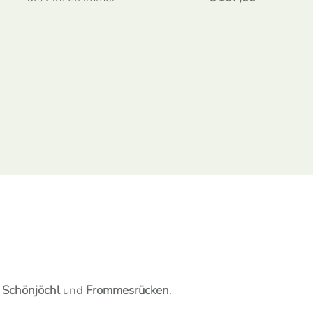
n
Schönjöchl
und
Frommesrücken
.