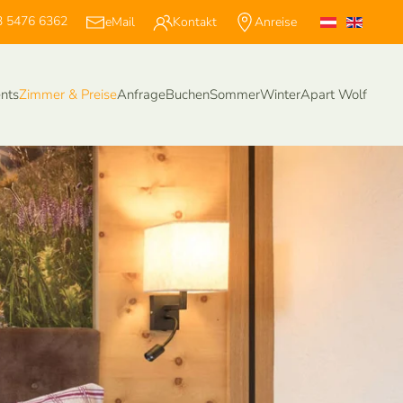
 5476 6362
eMail
Kontakt
Anreise
nts
Zimmer & Preise
Anfrage
Buchen
Sommer
Winter
Apart Wolf