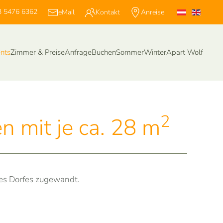
 5476 6362
eMail
Kontakt
Anreise
nts
Zimmer & Preise
Anfrage
Buchen
Sommer
Winter
Apart Wolf
2
 mit je ca. 28 m
des Dorfes zugewandt.